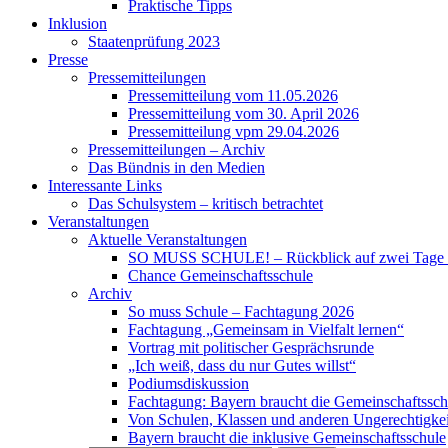
Praktische Tipps
Inklusion
Staatenprüfung 2023
Presse
Pressemitteilungen
Pressemitteilung vom 11.05.2026
Pressemitteilung vom 30. April 2026
Pressemitteilung vpm 29.04.2026
Pressemitteilungen – Archiv
Das Bündnis in den Medien
Interessante Links
Das Schulsystem – kritisch betrachtet
Veranstaltungen
Aktuelle Veranstaltungen
SO MUSS SCHULE! – Rückblick auf zwei Tage vo
Chance Gemeinschaftsschule
Archiv
So muss Schule – Fachtagung 2026
Fachtagung „Gemeinsam in Vielfalt lernen“
Vortrag mit politischer Gesprächsrunde
„Ich weiß, dass du nur Gutes willst“
Podiumsdiskussion
Fachtagung: Bayern braucht die Gemeinschaftssch
Von Schulen, Klassen und anderen Ungerechtigke
Bayern braucht die inklusive Gemeinschaftsschule