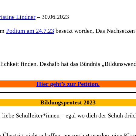
istine Lindner
– 30.06.2023
dem
Podium am 24.7.23
besetzt worden. Das Nachsetzen d
ichkeit finden. Deshalb hat das Bündnis „Bildunswende
Hier geht’s zur Petition.
Bildungsprotest 2023
, liebe Schulleiter*innen – egal wo dich der Schuh drüc
 Übertritt nicht schaffen, aussortiert werden, eine Kl