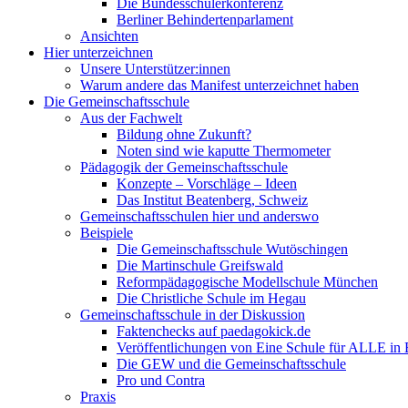
Die Bundesschülerkonferenz
Berliner Behindertenparlament
Ansichten
Hier unterzeichnen
Unsere Unterstützer:innen
Warum andere das Manifest unterzeichnet haben
Die Gemeinschaftsschule
Aus der Fachwelt
Bildung ohne Zukunft?
Noten sind wie kaputte Thermometer
Pädagogik der Gemeinschaftsschule
Konzepte – Vorschläge – Ideen
Das Institut Beatenberg, Schweiz
Gemeinschaftsschulen hier und anderswo
Beispiele
Die Gemeinschaftsschule Wutöschingen
Die Martinschule Greifswald
Reformpädagogische Modellschule München
Die Christliche Schule im Hegau
Gemeinschaftsschule in der Diskussion
Faktenchecks auf paedagokick.de
Veröffentlichungen von Eine Schule für ALLE in 
Die GEW und die Gemeinschaftsschule
Pro und Contra
Praxis