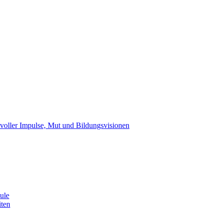
ller Impulse, Mut und Bildungsvisionen
ule
iten